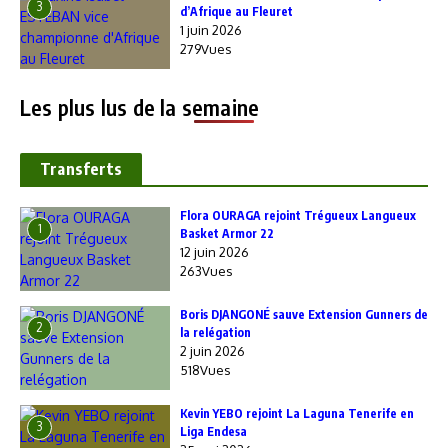
3
d’Afrique au Fleuret
1 juin 2026
279Vues
Les plus lus de la semaine
Transferts
Flora OURAGA rejoint Trégueux Langueux
1
Basket Armor 22
12 juin 2026
263Vues
Boris DJANGONÉ sauve Extension Gunners de
2
la relégation
2 juin 2026
518Vues
Kevin YEBO rejoint La Laguna Tenerife en
3
Liga Endesa