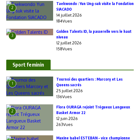
Taekwondo : Yun Ung-suk visite la Fondation
2
SIACADO
14 juillet 2026
184Vues
Golden Talents ID, la passerelle vers le haut
3
niveau
12 juillet 2026
158Vues
Sport feminin
‎Tournoi des quartiers : Marcory et Les
1
Queens sacrés
25 juillet 2026
136Vues
Flora OURAGA rejoint Trégueux Langueux
2
Basket Armor 22
12 juin 2026
263Vues
Maxine Isabel ESTEBAN – vice championne