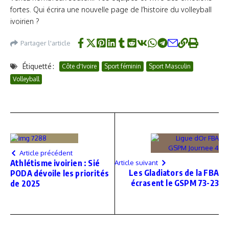
fortes. Qui écrira une nouvelle page de l’histoire du volleyball
ivoirien ?
Partager l'article
Étiquetté :
Côte d'Ivoire
Sport féminin
Sport Masculin
Volleyball
Article précédent
Athlétisme ivoirien : Sié
Article suivant
Les Gladiators de la FBA
PODA dévoile les priorités
écrasent le GSPM 73-23
de 2025