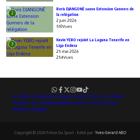
Boris DJANGONÉ sauve Extension Gunners de
2
la relégation
2 juin 2026
510Vues
Kevin YEBO rejoint La Laguna Tenerife en
3
Liga Endesa
25 mai 2026
254Vues
Le média omnisports africain en direct
Tous nos articles
Politique de confidentialité
À propos de nous
Contact
Mentions légales
Copyright © 2026 Police Du Sport - Edité par
Yves-Gerard ABO