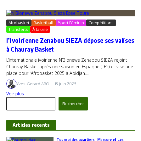
Afrobasket
Basketball
Sport Féminin
Compétitions
Transferts
À la une
l’ivoirienne Zenabou SIEZA dépose ses valises
à Chauray Basket
L’internationale ivoirienne N’Bionewe Zenabou SIEZA rejoint
Chauray Basket après une saison en Espagne (LF2) et vise une
place pour l’Afrobasket 2025 à Abidjan....
Yves-Gerard ABO
19 juin 2025
Voir plus
Rechercher
Rechercher
Articles recents
‎Tournoi des quartiers : Marcory et Les