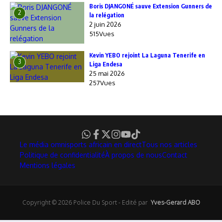
Boris DJANGONÉ sauve Extension Gunners de
2
la relégation
2 juin 2026
515Vues
Kevin YEBO rejoint La Laguna Tenerife en
3
Liga Endesa
25 mai 2026
257Vues
Le média omnisports africain en direct
Tous nos articles
Politique de confidentialité
À propos de nous
Contact
Mentions légales
Copyright © 2026 Police Du Sport - Edité par
Yves-Gerard ABO