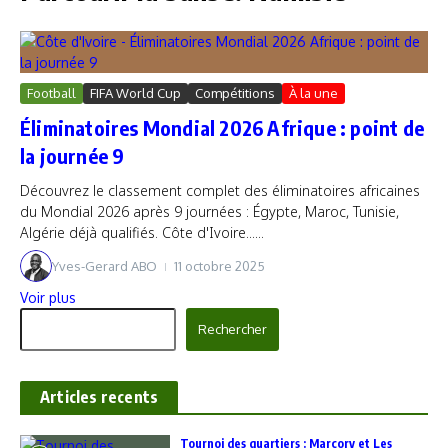
Football
FIFA World Cup
Compétitions
À la une
Éliminatoires Mondial 2026 Afrique : point de
la journée 9
Découvrez le classement complet des éliminatoires africaines
du Mondial 2026 après 9 journées : Égypte, Maroc, Tunisie,
Algérie déjà qualifiés. Côte d'Ivoire......
Yves-Gerard ABO
11 octobre 2025
Voir plus
Rechercher
Rechercher
Articles recents
‎Tournoi des quartiers : Marcory et Les