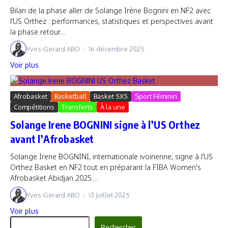
Bilan de la phase aller de Solange Irène Bognini en NF2 avec
l’US Orthez : performances, statistiques et perspectives avant
la phase retour....
Yves-Gerard ABO
16 décembre 2025
Voir plus
Afrobasket
Basketball
Basket 5X5
Sport Féminin
Compétitions
Transferts
À la une
Solange Irene BOGNINI signe à l’US Orthez
avant l’Afrobasket
Solange Irene BOGNINI, internationale ivoirienne, signe à l’US
Orthez Basket en NF2 tout en préparant la FIBA Women's
Afrobasket Abidjan 2025....
Yves-Gerard ABO
13 juillet 2025
Voir plus
Rechercher
Rechercher