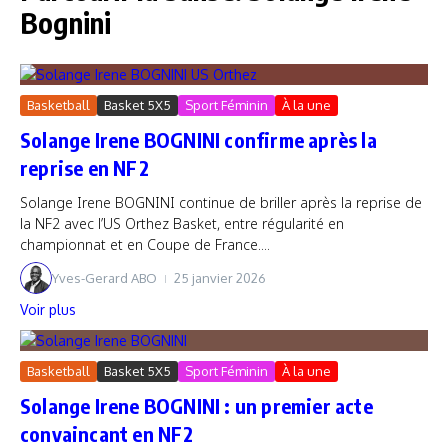
Bognini
Basketball
Basket 5X5
Sport Féminin
À la une
Solange Irene BOGNINI confirme après la
reprise en NF2
Solange Irene BOGNINI continue de briller après la reprise de
la NF2 avec l’US Orthez Basket, entre régularité en
championnat et en Coupe de France....
Yves-Gerard ABO
25 janvier 2026
Voir plus
Basketball
Basket 5X5
Sport Féminin
À la une
Solange Irene BOGNINI : un premier acte
convaincant en NF2