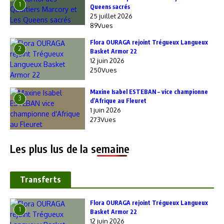
1
Queens sacrés
25 juillet 2026
89Vues
Flora OURAGA rejoint Trégueux Langueux
2
Basket Armor 22
12 juin 2026
250Vues
Maxine Isabel ESTEBAN – vice championne
3
d’Afrique au Fleuret
1 juin 2026
273Vues
Les plus lus de la semaine
Transferts
Flora OURAGA rejoint Trégueux Langueux
1
Basket Armor 22
12 juin 2026