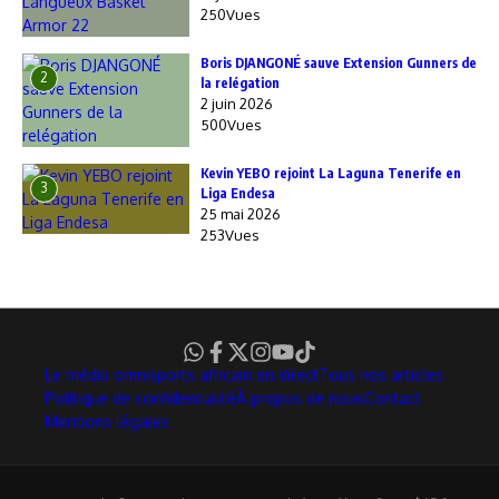
250Vues
Boris DJANGONÉ sauve Extension Gunners de
2
la relégation
2 juin 2026
500Vues
Kevin YEBO rejoint La Laguna Tenerife en
3
Liga Endesa
25 mai 2026
253Vues
Le média omnisports africain en direct
Tous nos articles
Politique de confidentialité
À propos de nous
Contact
Mentions légales