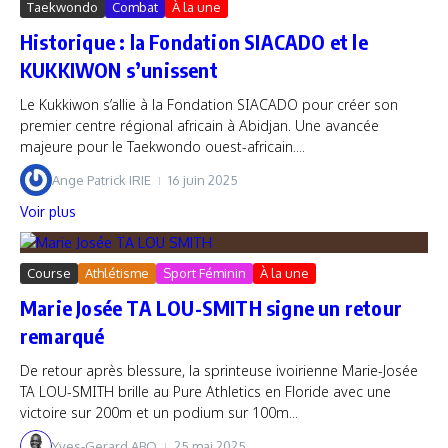
Taekwondo
Combat
À la une
Historique : la Fondation SIACADO et le
KUKKIWON s’unissent
Le Kukkiwon s’allie à la Fondation SIACADO pour créer son
premier centre régional africain à Abidjan. Une avancée
majeure pour le Taekwondo ouest-africain....
Ange Patrick IRIE
16 juin 2025
Voir plus
Course
Athlétisme
Sport Féminin
À la une
Marie Josée TA LOU-SMITH signe un retour
remarqué
De retour après blessure, la sprinteuse ivoirienne Marie-Josée
TA LOU-SMITH brille au Pure Athletics en Floride avec une
victoire sur 200m et un podium sur 100m...
Yves-Gerard ABO
25 mai 2025