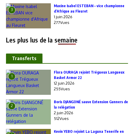
Maxine Isabel ESTEBAN – vice championne
3
d’Afrique au Fleuret
1 juin 2026
277Vues
Les plus lus de la semaine
Transferts
Flora OURAGA rejoint Trégueux Langueux
1
Basket Armor 22
12 juin 2026
255Vues
Boris DJANGONÉ sauve Extension Gunners de
2
la relégation
2 juin 2026
512Vues
Kevin YEBO rejoint La Laguna Tenerife en