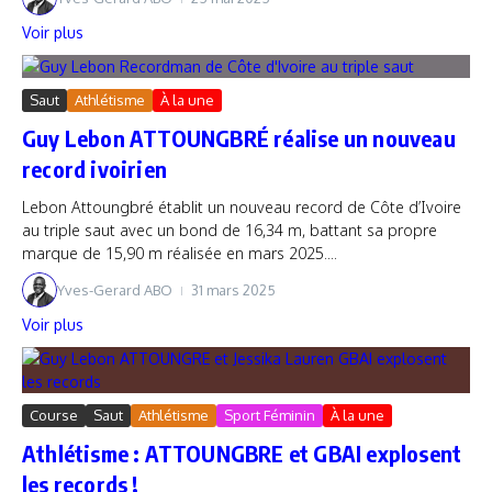
Voir plus
Saut
Athlétisme
À la une
Guy Lebon ATTOUNGBRÉ réalise un nouveau
record ivoirien
Lebon Attoungbré établit un nouveau record de Côte d’Ivoire
au triple saut avec un bond de 16,34 m, battant sa propre
marque de 15,90 m réalisée en mars 2025....
Yves-Gerard ABO
31 mars 2025
Voir plus
Course
Saut
Athlétisme
Sport Féminin
À la une
Athlétisme : ATTOUNGBRE et GBAI explosent
les records !