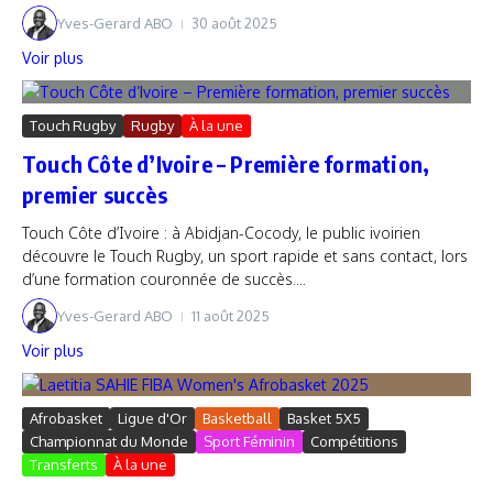
Yves-Gerard ABO
30 août 2025
Voir plus
Touch Rugby
Rugby
À la une
Touch Côte d’Ivoire – Première formation,
premier succès
Touch Côte d’Ivoire : à Abidjan-Cocody, le public ivoirien
découvre le Touch Rugby, un sport rapide et sans contact, lors
d’une formation couronnée de succès....
Yves-Gerard ABO
11 août 2025
Voir plus
Afrobasket
Ligue d'Or
Basketball
Basket 5X5
Championnat du Monde
Sport Féminin
Compétitions
Transferts
À la une