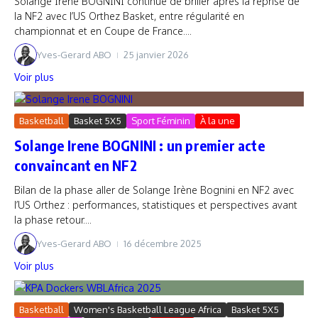
Solange Irene BOGNINI continue de briller après la reprise de
la NF2 avec l’US Orthez Basket, entre régularité en
championnat et en Coupe de France....
Yves-Gerard ABO
25 janvier 2026
Voir plus
Basketball
Basket 5X5
Sport Féminin
À la une
Solange Irene BOGNINI : un premier acte
convaincant en NF2
Bilan de la phase aller de Solange Irène Bognini en NF2 avec
l’US Orthez : performances, statistiques et perspectives avant
la phase retour....
Yves-Gerard ABO
16 décembre 2025
Voir plus
Basketball
Women's Basketball League Africa
Basket 5X5