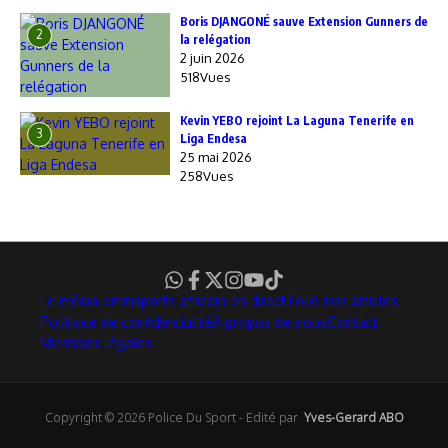
Boris DJANGONÉ sauve Extension Gunners de
2
la relégation
2 juin 2026
518Vues
Kevin YEBO rejoint La Laguna Tenerife en
3
Liga Endesa
25 mai 2026
258Vues
Le média omnisports africain en direct
Tous nos articles
Politique de confidentialité
À propos de nous
Contact
Mentions légales
Copyright © 2026 Police Du Sport - Edité par
Yves-Gerard ABO