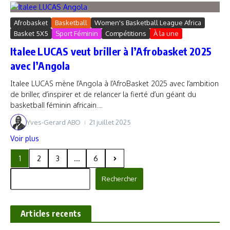
Afrobasket
Basketball
Women's Basketball League Africa
Basket 5X5
Sport Féminin
Compétitions
À la une
Italee LUCAS veut briller à l’Afrobasket 2025
avec l’Angola
Italee LUCAS mène l’Angola à l’AfroBasket 2025 avec l’ambition
de briller, d’inspirer et de relancer la fierté d’un géant du
basketball féminin africain....
Yves-Gerard ABO
21 juillet 2025
Voir plus
1
2
3
...
6
Rechercher
Rechercher
Articles recents