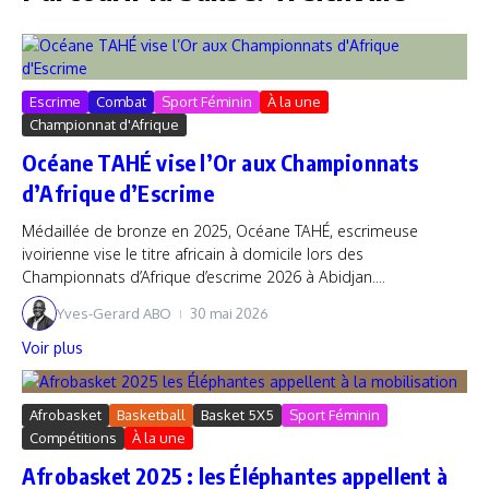
Escrime
Combat
Sport Féminin
À la une
Championnat d'Afrique
Océane TAHÉ vise l’Or aux Championnats
d’Afrique d’Escrime
Médaillée de bronze en 2025, Océane TAHÉ, escrimeuse
ivoirienne vise le titre africain à domicile lors des
Championnats d’Afrique d’escrime 2026 à Abidjan....
Yves-Gerard ABO
30 mai 2026
Voir plus
Afrobasket
Basketball
Basket 5X5
Sport Féminin
Compétitions
À la une
Afrobasket 2025 : les Éléphantes appellent à