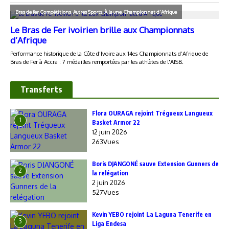
Transferts
Flora OURAGA rejoint Trégueux Langueux
1
Basket Armor 22
12 juin 2026
263Vues
Boris DJANGONÉ sauve Extension Gunners de
2
la relégation
2 juin 2026
527Vues
Kevin YEBO rejoint La Laguna Tenerife en
3
Liga Endesa