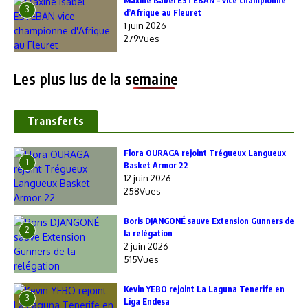
Maxine Isabel ESTEBAN – vice championne
3
d’Afrique au Fleuret
1 juin 2026
279Vues
Les plus lus de la semaine
Transferts
Flora OURAGA rejoint Trégueux Langueux
1
Basket Armor 22
12 juin 2026
258Vues
Boris DJANGONÉ sauve Extension Gunners de
2
la relégation
2 juin 2026
515Vues
Kevin YEBO rejoint La Laguna Tenerife en
3
Liga Endesa