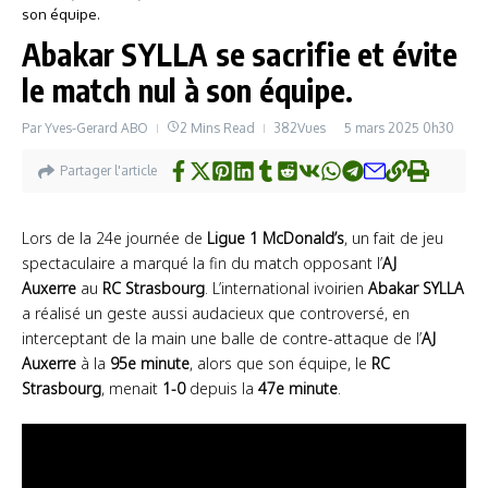
son équipe.
Abakar SYLLA se sacrifie et évite
le match nul à son équipe.
Par
Yves-Gerard ABO
2 Mins Read
382Vues
5 mars 2025
0h30
Partager l'article
Lors de la 24e journée de
Ligue 1 McDonald’s
, un fait de jeu
spectaculaire a marqué la fin du match opposant l’
AJ
Auxerre
au
RC Strasbourg
. L’international ivoirien
Abakar SYLLA
a réalisé un geste aussi audacieux que controversé, en
interceptant de la main une balle de contre-attaque de l’
AJ
Auxerre
à la
95e minute
, alors que son équipe, le
RC
Strasbourg
, menait
1-0
depuis la
47e minute
.