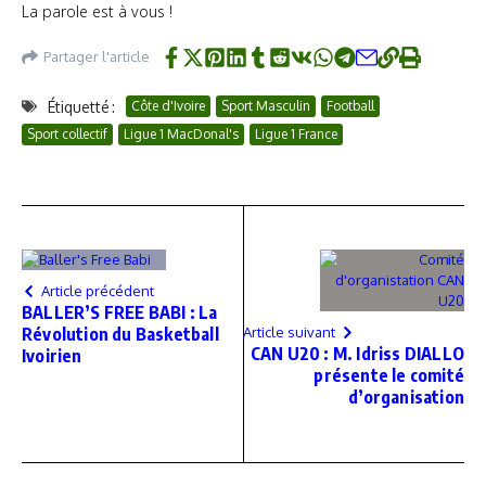
La parole est à vous !
Partager l'article
Étiquetté :
Côte d'Ivoire
Sport Masculin
Football
Sport collectif
Ligue 1 MacDonal's
Ligue 1 France
Article précédent
BALLER’S FREE BABI : La
Révolution du Basketball
Article suivant
CAN U20 : M. Idriss DIALLO
Ivoirien
présente le comité
d’organisation