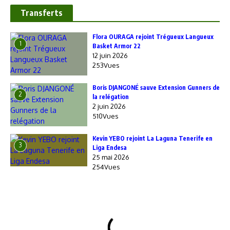
Transferts
Flora OURAGA rejoint Trégueux Langueux
1
Basket Armor 22
12 juin 2026
253Vues
Boris DJANGONÉ sauve Extension Gunners de
2
la relégation
2 juin 2026
510Vues
Kevin YEBO rejoint La Laguna Tenerife en
3
Liga Endesa
25 mai 2026
254Vues