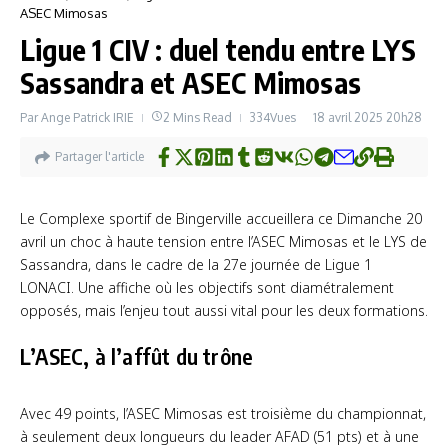
ASEC Mimosas
Ligue 1 CIV : duel tendu entre LYS
Sassandra et ASEC Mimosas
Par
Ange Patrick IRIE
2 Mins Read
334Vues
18 avril 2025
20h28
Partager l'article
Le Complexe sportif de Bingerville accueillera ce Dimanche 20
avril un choc à haute tension entre l’ASEC Mimosas et le LYS de
Sassandra, dans le cadre de la 27e journée de Ligue 1
LONACI. Une affiche où les objectifs sont diamétralement
opposés, mais l’enjeu tout aussi vital pour les deux formations.
L’ASEC, à l’affût du trône
Avec 49 points, l’ASEC Mimosas est troisième du championnat,
à seulement deux longueurs du leader AFAD (51 pts) et à une