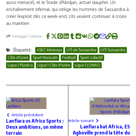
aussi menacé), et le Stade d’Abidjan, actuel dauphin. Un
enchaînement infernal, qui oblige les hommes de Sassandra à
créer l’exploit dès ce week-end, s’ils veulent continuer à croire
au maintien.
Partager l'article
Étiquetté :
ASEC Mimosas
LYS de Sassandra
LYS Sassandra
Côte d'Ivoire
Sport Masculin
Football
Sport collectif
Ligue 1 Plastica
Ligue 1 Côte d'Ivoire
Ligue 1 LONACI
Article précédent
Lanfiara vs Africa Sports :
Article suivant
Lanfiara bat Africa, ES
Deux ambitions, un même
Agboville prend la tête du
terrain