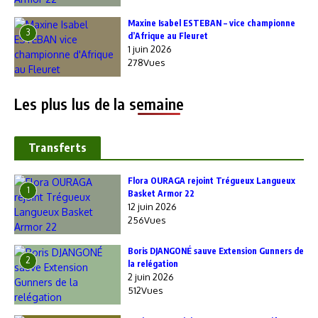
Maxine Isabel ESTEBAN – vice championne
3
d’Afrique au Fleuret
1 juin 2026
278Vues
Les plus lus de la semaine
Transferts
Flora OURAGA rejoint Trégueux Langueux
1
Basket Armor 22
12 juin 2026
256Vues
Boris DJANGONÉ sauve Extension Gunners de
2
la relégation
2 juin 2026
512Vues