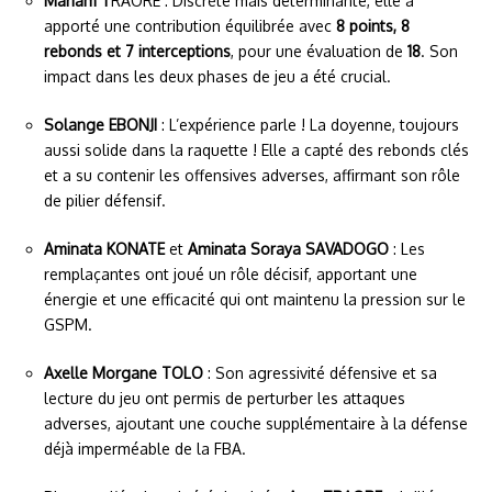
Mariam T
RAORE : Discrète mais déterminante, elle a
apporté une contribution équilibrée avec
8 points, 8
rebonds et 7 interceptions
, pour une évaluation de
18
. Son
impact dans les deux phases de jeu a été crucial.
Solange EBONJI
: L’expérience parle ! La doyenne, toujours
aussi solide dans la raquette ! Elle a capté des rebonds clés
et a su contenir les offensives adverses, affirmant son rôle
de pilier défensif.
Aminata KONATE
et
Aminata Soraya SAVADOGO
: Les
remplaçantes ont joué un rôle décisif, apportant une
énergie et une efficacité qui ont maintenu la pression sur le
GSPM.
Axelle Morgane TOLO
: Son agressivité défensive et sa
lecture du jeu ont permis de perturber les attaques
adverses, ajoutant une couche supplémentaire à la défense
déjà imperméable de la FBA.