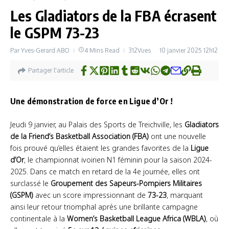
Les Gladiators de la FBA écrasent
le GSPM 73-23
Par
Yves-Gerard ABO
4 Mins Read
312Vues
10 janvier 2025
12h12
Partager l'article
Une démonstration de force en Ligue d’Or !
Jeudi 9 janvier, au Palais des Sports de Treichville, les
Gladiators
de la Friend’s Basketball Association (FBA)
ont une nouvelle
fois prouvé qu’elles étaient les grandes favorites de la
Ligue
d’Or
, le championnat ivoirien N1 féminin pour la saison 2024-
2025. Dans ce match en retard de la 4e journée, elles ont
surclassé le
Groupement des Sapeurs-Pompiers Militaires
(GSPM)
avec un score impressionnant de
73-23
, marquant
ainsi leur retour triomphal après une brillante campagne
continentale à la
Women’s Basketball League Africa (WBLA)
, où