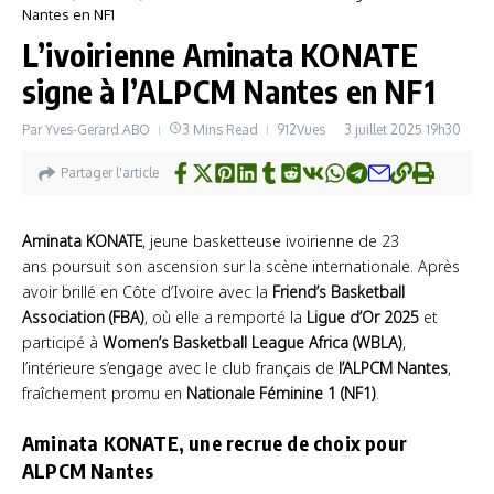
Nantes en NF1
L’ivoirienne Aminata KONATE
signe à l’ALPCM Nantes en NF1
Par
Yves-Gerard ABO
3 Mins Read
912Vues
3 juillet 2025
19h30
Partager l'article
Aminata KONATE
, jeune basketteuse ivoirienne de 23
ans poursuit son ascension sur la scène internationale. Après
avoir brillé en Côte d’Ivoire avec la
Friend’s Basketball
Association (FBA)
, où elle a remporté la
Ligue d’Or 2025
et
participé à
Women’s Basketball League Africa (WBLA)
,
l’intérieure s’engage avec le club français de
l’ALPCM Nantes
,
fraîchement promu en
Nationale Féminine 1 (NF1)
.
Aminata KONATE
,
une recrue de choix pour
ALPCM Nantes