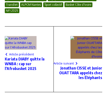
Transfert
ALPCM Nantes
Sport collectif
Basket Côte d’Ivoire
NF1 2025
Article précédent
Kariata DIABY quitte la
WNBA : cap sur
Article suivant
Jonathan CISSE et Junior
l’Afrobasket 2025
OUATTARA appelés chez
les Éléphants