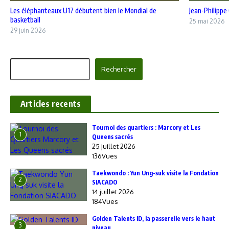
Les éléphanteaux U17 débutent bien le Mondial de
Jean-Philippe
basketball
25 mai 2026
29 juin 2026
Rechercher
Rechercher
Articles recents
‎Tournoi des quartiers : Marcory et Les
1
Queens sacrés
25 juillet 2026
136Vues
Taekwondo : Yun Ung-suk visite la Fondation
2
SIACADO
14 juillet 2026
184Vues
Golden Talents ID, la passerelle vers le haut
3
niveau