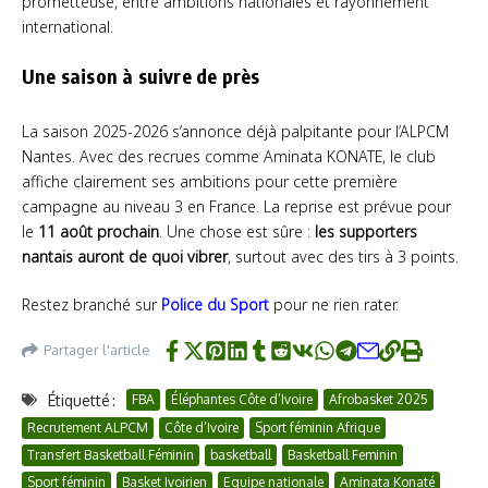
prometteuse, entre ambitions nationales et rayonnement
international.
Une saison à suivre de près
La saison 2025-2026 s’annonce déjà palpitante pour l’ALPCM
Nantes. Avec des recrues comme Aminata KONATE, le club
affiche clairement ses ambitions pour cette première
campagne au niveau 3 en France. La reprise est prévue pour
le
11 août prochain
. Une chose est sûre :
les supporters
nantais auront de quoi vibrer
, surtout avec des tirs à 3 points.
Restez branché sur
Police du Sport
pour ne rien rater.
Partager l'article
Étiquetté :
FBA
Éléphantes Côte d’Ivoire
Afrobasket 2025
Recrutement ALPCM
Côte d’Ivoire
Sport féminin Afrique
Transfert Basketball Féminin
basketball
Basketball Feminin
Sport féminin
Basket Ivoirien
Equipe nationale
Aminata Konaté