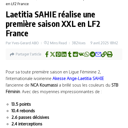
en LF2 France
Laetitia SAHIE réalise une
première saison XXL en LF2
France
Par
Yves-Gerard ABO
2 Mins Read
382Vues
9 avril 2025
18h12
Partager l'article
Pour sa toute première saison en Ligue Féminine 2,
l’internationale ivoirienne
Akesse Ange-Laetitia SAHIE
l’ancienne de
NCA Koumassi
a brillé sous les couleurs du
STB
Féminin
. Avec des moyennes impressionnantes de :
13.5 points
10.4 rebonds
2.6 passes décisives
2.4 interceptions