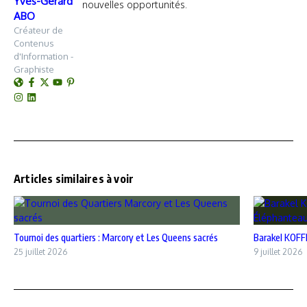
Yves-Gerard
nouvelles opportunités.
ABO
Créateur de
Contenus
d'Information -
Graphiste
Articles similaires à voir
‎Tournoi des quartiers : Marcory et Les Queens sacrés
Barakel KOFFI
25 juillet 2026
9 juillet 2026