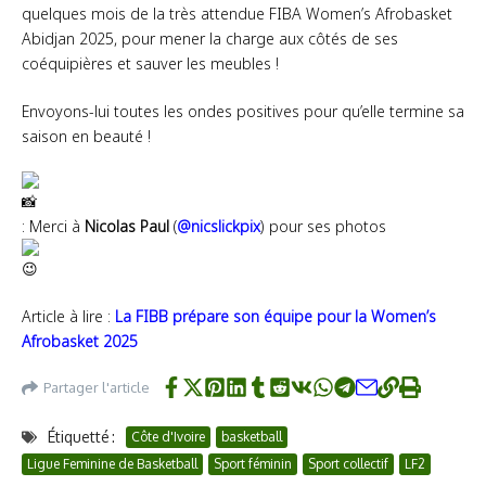
quelques mois de la très attendue FIBA Women’s Afrobasket
Abidjan 2025, pour mener la charge aux côtés de ses
coéquipières et sauver les meubles !
Envoyons-lui toutes les ondes positives pour qu’elle termine sa
saison en beauté !
: Merci à
Nicolas Paul
(
@nicslickpix
) pour ses photos
Article à lire :
La FIBB prépare son équipe pour la Women’s
Afrobasket 2025
Partager l'article
Étiquetté :
Côte d'Ivoire
basketball
Ligue Feminine de Basketball
Sport féminin
Sport collectif
LF2