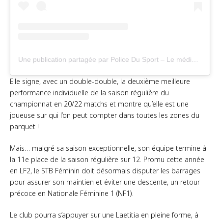
Une publication partagée par Police Du Sport – Le média ivoirien et africain (@policedusportofficiel)
Elle signe, avec un double-double, la deuxième meilleure
performance individuelle de la saison régulière du
championnat en 20/22 matchs et montre qu’elle est une
joueuse sur qui l’on peut compter dans toutes les zones du
parquet !
Mais… malgré sa saison exceptionnelle, son équipe termine à
la 11e place de la saison régulière sur 12. Promu cette année
en LF2, le STB Féminin doit désormais disputer les barrages
pour assurer son maintien et éviter une descente, un retour
précoce en Nationale Féminine 1 (NF1).
Le club pourra s’appuyer sur une Laetitia en pleine forme, à